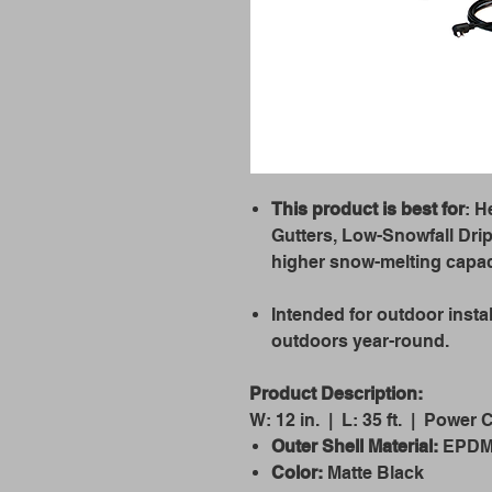
This product is best for
: H
Gutters, Low-Snowfall Drip
higher snow-melting capaci
Intended for outdoor insta
outdoors year-round.
Product Description:
W: 12 in. | L: 35 ft. | Power C
Outer Shell Material:
EPD
Color:
Matte Black