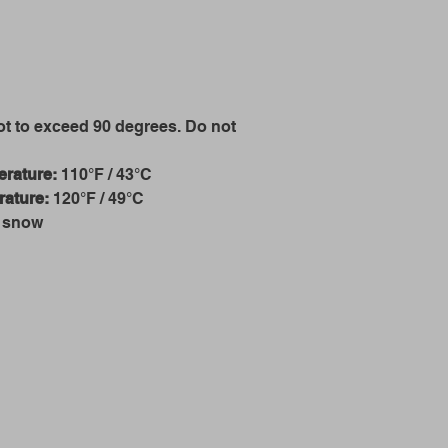
t to exceed 90 degrees. Do not
rature:
110°F / 43°C
ature:
120°F / 49°C
g snow