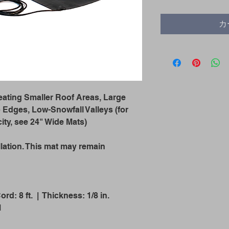
カ
eating Smaller Roof Areas, Large
 Edges, Low-Snowfall Valleys (for
ty, see 24" Wide Mats)
llation. This mat may remain
ord: 8 ft. | Thickness: 1/8 in.
M