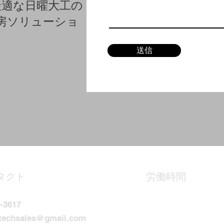
最適な日曜大工の
房ソリューショ
送信
タクト
労働時間
月曜日：午前9時〜午後
-3617
火曜日：午前9時〜午後
techsales@gmail.com
水曜日：午前9時〜午後