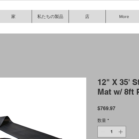
家
私たちの製品
店
More
12" X 35' 
Mat w/ 8ft 
価
$769.97
格
数量
*