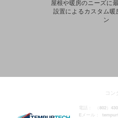
屋根や暖房のニーズに
設置によるカスタム暖
ン
コン
電話：
（802）430
Eメール：
tempur