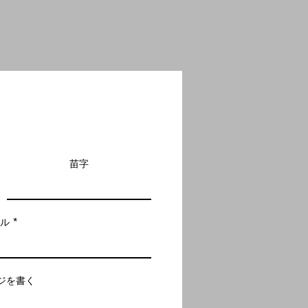
苗字
ール
ジを書く