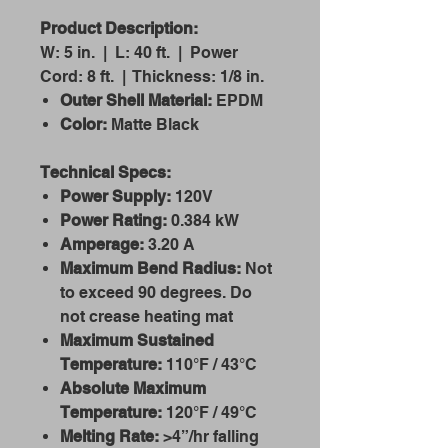
Product Description:
W: 5 in. | L: 40 ft. | Power
Cord: 8 ft. | Thickness: 1/8 in.
Outer Shell Material:
EPDM
Color:
Matte Black
Technical Specs:
Power Supply:
120V
Power Rating:
0.384 kW
Amperage:
3.20 A
Maximum Bend Radius:
Not
to exceed 90 degrees. Do
not crease heating mat
Maximum Sustained
Temperature:
110°F / 43°C
Absolute Maximum
Temperature:
120°F / 49°C
Melting Rate:
>4”/hr falling