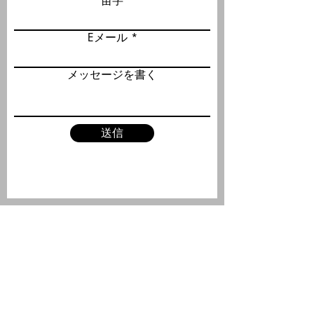
苗字
Eメール
メッセージを書く
送信
コンタクト
電話：
（802）430-3617
Eメール：