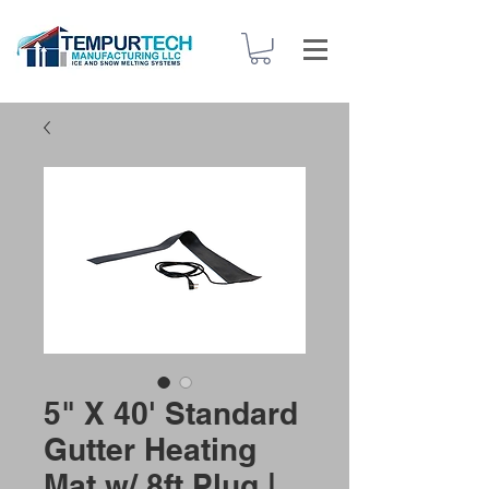
5" X 40' Standard
Gutter Heating
Mat w/ 8ft Plug |