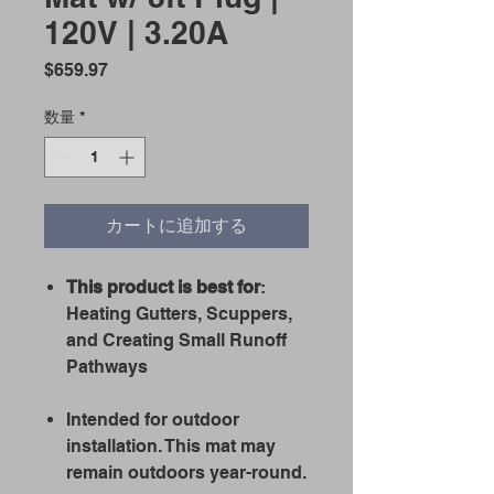
120V | 3.20A
価
$659.97
格
数量
*
カートに追加する
This product is best for
:
Heating Gutters, Scuppers,
and Creating Small Runoff
Pathways
Intended for outdoor
installation. This mat may
remain outdoors year-round.