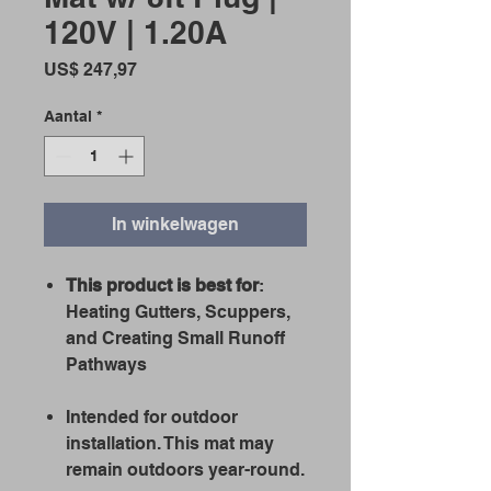
120V | 1.20A
Prijs
US$ 247,97
Aantal
*
In winkelwagen
This product is best for
:
Heating Gutters, Scuppers,
and Creating Small Runoff
Pathways
Intended for outdoor
installation. This mat may
remain outdoors year-round.