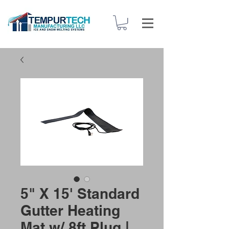
5" X 15' Standard
Gutter Heating
Mat w/ 8ft Plug |