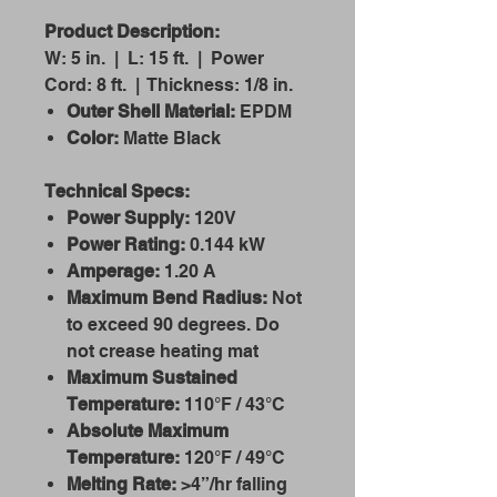
Product Description:
W: 5 in. | L: 15 ft. | Power
Cord: 8 ft. | Thickness: 1/8 in.
Outer Shell Material:
EPDM
Color:
Matte Black
Technical Specs:
Power Supply:
120V
Power Rating:
0.144 kW
Amperage:
1.20 A
Maximum Bend Radius:
Not
to exceed 90 degrees. Do
not crease heating mat
Maximum Sustained
Temperature:
110°F / 43°C
Absolute Maximum
Temperature:
120°F / 49°C
Melting Rate:
>4”/hr falling