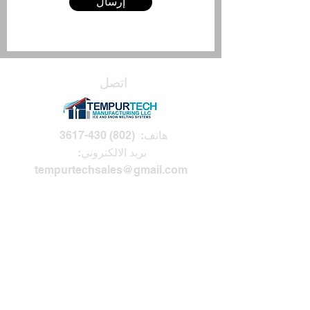
إرسال
اتصل
هاتف:
(802) 430-3617
بريد الالكتروني:
tempurtechsales@gmail.com