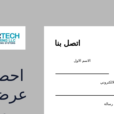
اتصل بنا
الاسم الاول
احص
لالكتروني
عرض 
رسالة
مج