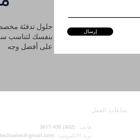
حلول تدفئة مخصصة
إرسال
بنفسك لتناسب سقفك
على أفضل وجه
ساعات العمل
هاتف:
(802) 430-3617
بريد الالكتروني:
techsales@gmail.com