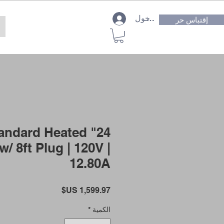
تسجيل الدخول
إقتباس حر
' Standard Heated
w/ 8ft Plug | 120V |
12.80A
السعر
الكمية
*