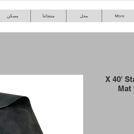
More
محل
منتجاتنا
مسكن
24" X 40
Mat 