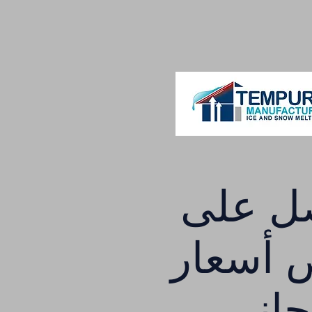
ل على
أسعار
اني