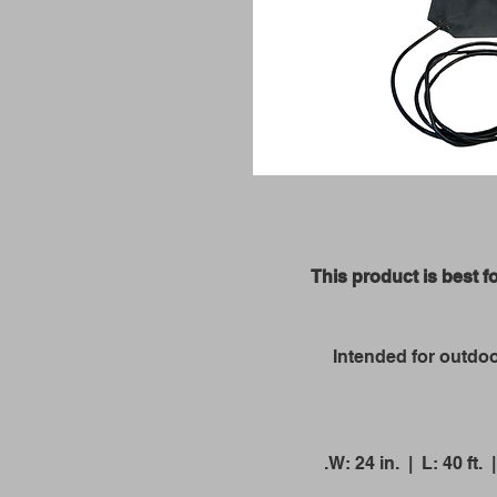
This product is best f
Intended for outdoo
W: 24 in. | L: 40 ft.