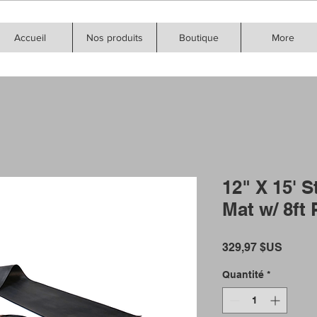
Accueil
Nos produits
Boutique
More
12" X 15' 
Mat w/ 8ft 
Prix
329,97 $US
Quantité
*