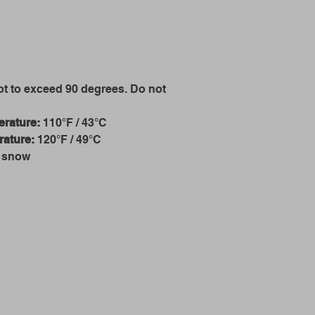
t to exceed 90 degrees. Do not
rature:
110°F / 43°C
ature:
120°F / 49°C
g snow