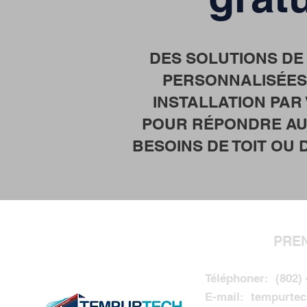
DES SOLUTIONS DE
PERSONNALISÉES
INSTALLATION PAR
POUR RÉPONDRE AU 
BESOINS DE TOIT OU
PRE
Téléphoner:
(802)
E-mail:
tempurte