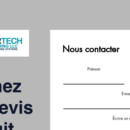
Nous contacter
Prénom
nez
E-ma
evis
Écrire un
it