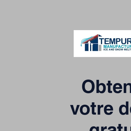
Obte
votre d
gratu