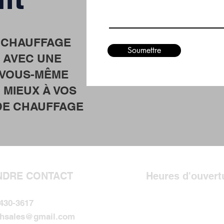
 CHAUFFAGE
Soumettre
 AVEC UNE
 VOUS-MÊME
MIEUX À VOS
 DE CHAUFFAGE
NDRE CONTACT
Heures d'ouvert
Lundi : 9h - 16h
 430-3617
Mardi : 9h - 16h
chsales@gmail.com
Mercredi : 9h - 16h