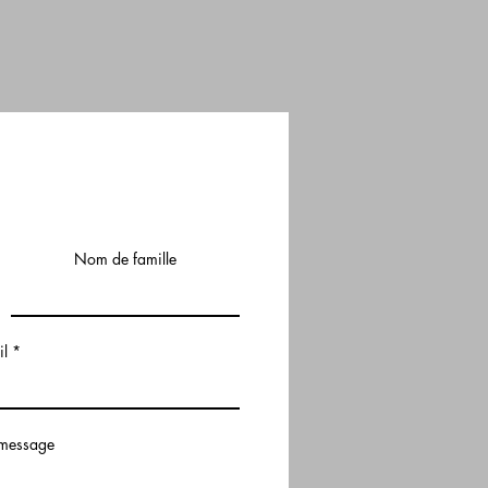
Nom de famille
il
 message