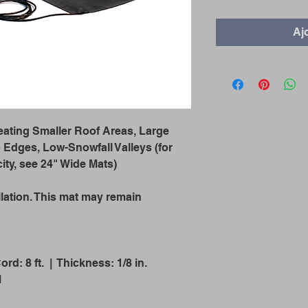
Aj
eating Smaller Roof Areas, Large
 Edges, Low-Snowfall Valleys (for
ty, see 24" Wide Mats)
llation. This mat may remain
ord: 8 ft. | Thickness: 1/8 in.
M