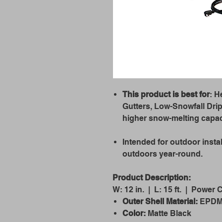
This product is best for
: H
Gutters, Low-Snowfall Drip
higher snow-melting capaci
Intended for outdoor insta
outdoors year-round.
Product Description:
W: 12 in. | L: 15 ft. | Power C
Outer Shell Material:
EPD
Color:
Matte Black