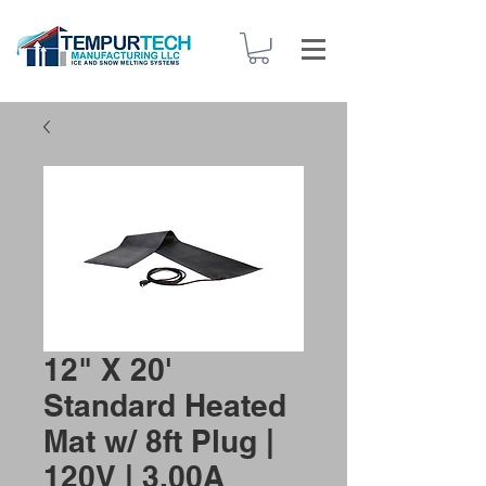
12" X 20'
Standard Heated
Mat w/ 8ft Plug |
120V | 3.00A