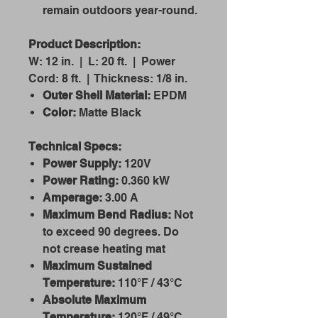
remain outdoors year-round.
Product Description:
W: 12 in. | L: 20 ft. | Power
Cord: 8 ft. | Thickness: 1/8 in.
Outer Shell Material:
EPDM
Color:
Matte Black
Technical Specs:
Power Supply:
120V
Power Rating:
0.360 kW
Amperage:
3.00 A
Maximum Bend Radius:
Not
to exceed 90 degrees. Do
not crease heating mat
Maximum Sustained
Temperature:
110°F / 43°C
Absolute Maximum
Temperature:
120°F / 49°C