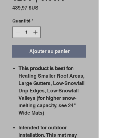
Prix
439,97 $US
Quantité
*
Ajouter au panier
This product is best for
:
Heating Smaller Roof Areas,
Large Gutters, Low-Snowfall
Drip Edges, Low-Snowfall
Valleys (for higher snow-
melting capacity, see 24"
Wide Mats)
Intended for outdoor
installation. This mat may