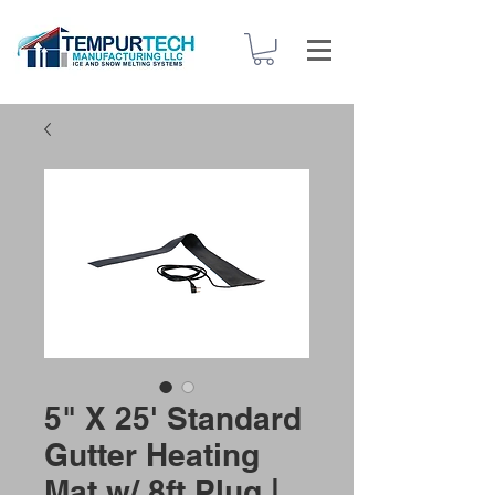
5" X 25' Standard
Gutter Heating
Mat w/ 8ft Plug |