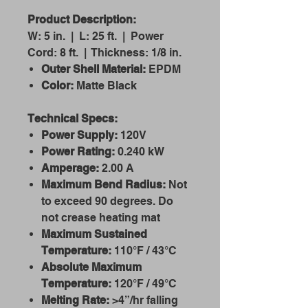
Product Description:
W: 5 in. | L: 25 ft. | Power
Cord: 8 ft. | Thickness: 1/8 in.
Outer Shell Material:
EPDM
Color:
Matte Black
Technical Specs:
Power Supply:
120V
Power Rating:
0.240 kW
Amperage:
2.00 A
Maximum Bend Radius:
Not
to exceed 90 degrees. Do
not crease heating mat
Maximum Sustained
Temperature:
110°F / 43°C
Absolute Maximum
Temperature:
120°F / 49°C
Melting Rate:
>4”/hr falling