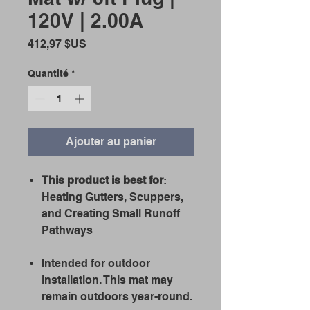
120V | 2.00A
Prix
412,97 $US
Quantité
*
Ajouter au panier
This product is best for
:
Heating Gutters, Scuppers,
and Creating Small Runoff
Pathways
Intended for outdoor
installation. This mat may
remain outdoors year-round.