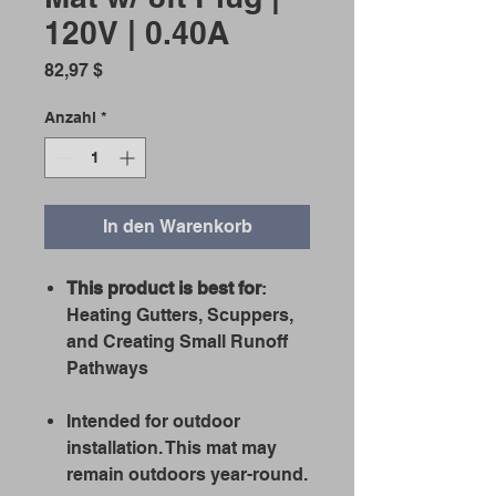
120V | 0.40A
Preis
82,97 $
Anzahl
*
In den Warenkorb
This product is best for
:
Heating Gutters, Scuppers,
and Creating Small Runoff
Pathways
Intended for outdoor
installation. This mat may
remain outdoors year-round.