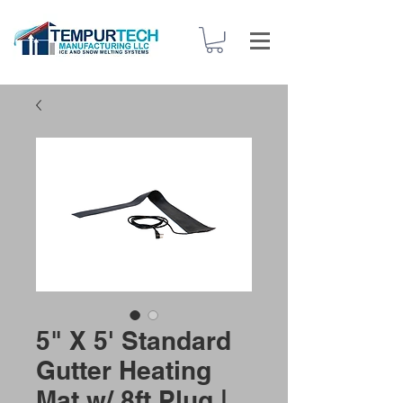
5" X 5' Standard
Gutter Heating
Mat w/ 8ft Plug |