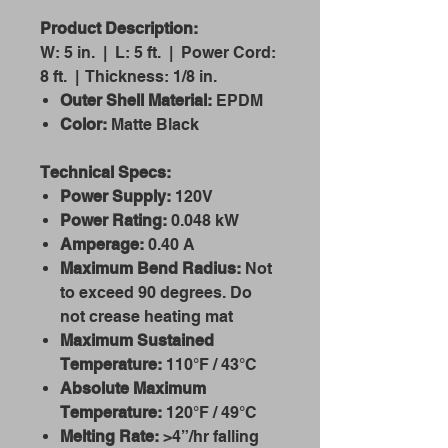
Product Description:
W: 5 in. | L: 5 ft. | Power Cord:
8 ft. | Thickness: 1/8 in.
Outer Shell Material:
EPDM
Color:
Matte Black
Technical Specs:
Power Supply:
120V
Power Rating:
0.048 kW
Amperage:
0.40 A
Maximum Bend Radius:
Not
to exceed 90 degrees. Do
not crease heating mat
Maximum Sustained
Temperature:
110°F / 43°C
Absolute Maximum
Temperature:
120°F / 49°C
Melting Rate:
>4”/hr falling